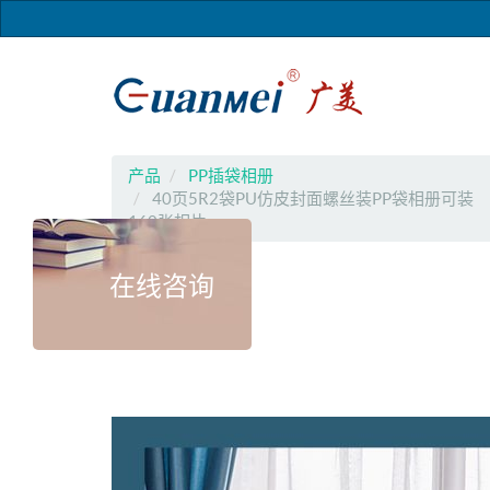
产品
PP插袋相册
40页5R2袋PU仿皮封面螺丝装PP袋相册可装
160张相片
在线咨询