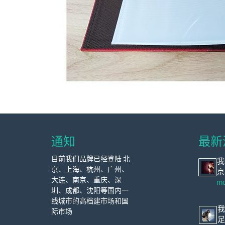
通知
最新
目前我们品牌已经登陆
北
我
京、上海、杭州、广州、
京
大连、南京、重庆、深
mo
圳、成都、沈阳等国内一
线城市的高档建市场和国
我
际市场
足