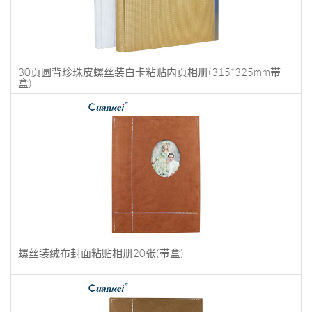
30页圆背珍珠皮螺丝装白卡粘贴内页相册(315*325mm带
盒)
螺丝装绒布封面粘贴相册20张(带盒)