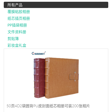
所有产品
覆膜粘胶相册
纸芯插页相册
PP插袋相册
文件资料册
剪贴簿
彩妆盒礼盒
50页4D2袋圆背PU皮封面纸芯相册可装200张相片