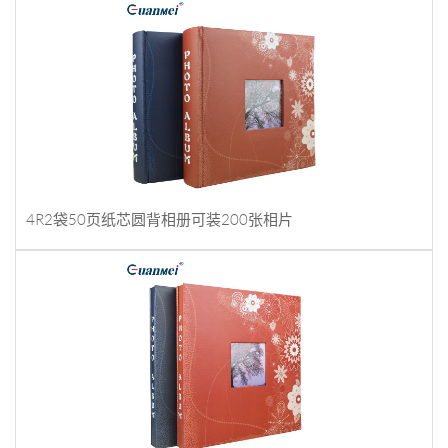
4R2袋50页纸芯圆背相册可装200张相片