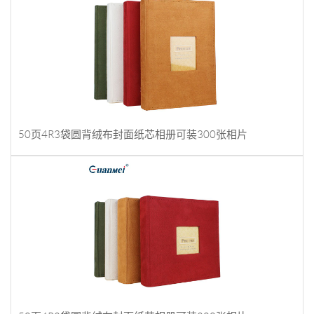
50页4R3袋圆背绒布封面纸芯相册可装300张相片