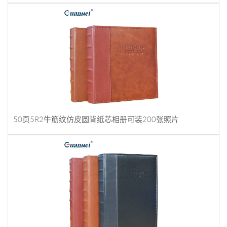
50页5R2牛筋纹仿皮圆背纸芯相册可装200张照片