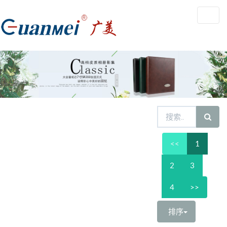
Toggl
navig
<<
1
2
3
4
>>
排序