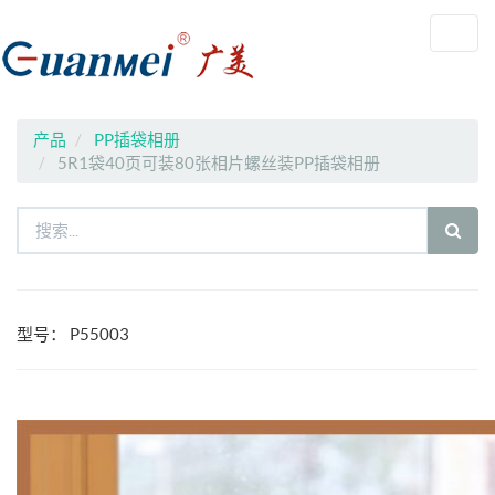
Toggl
navig
产品
PP插袋相册
5R1袋40页可装80张相片螺丝装PP插袋相册
型号：
P55003